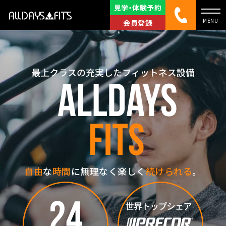
見学・体験予約
会員登録
自由
な
時間
に無理なく楽しく
続けられる
。